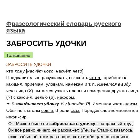
Фразеологический словарь русского
языка
ЗАБРОСИТЬ УДОЧКИ
Толкование
ЗАБРОСИТЬ УДОЧКИ
кто
кому
[
насчёт кого, насчёт чего
]
Предварительно разузнавать, выяснять
что-л.
, прибегая к
каким-л. приёмам, уловкам, намёкам
и т. п.
Имеется в виду,
что
лицо (
Х
) пытается узнать планы и намерения другого лица
(
Y
) c какой-л. целью (
p
).
неформ.
✦
Х
закидывает удочку
Y-у [насчёт P].
Именная часть
неизм.
Обычно глаголы
сов. в.
В роли
сказ.
Порядок слов-компонентов
нефиксир.
⊙
-
Можно было не
забрасывать удочку
- напрасный труд.
Он всё равно ничего не расскажет. (
Реч.
)⊛ Старик, казалось,
тоже забыл об этом разговоре, хотя и обещал повстречать