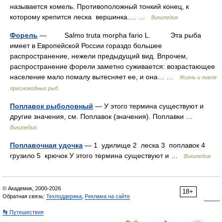
называется комель. Противоположный тонкий конец, к
которому крепится леска вершинка.… …
Википедия
Форель
— Salmo truta morpha fario L. Эта рыба
имеет в Европейской России гораздо большее
распространение, нежели предыдущий вид. Впрочем,
распространение форели заметно суживается: возрастающее
население мало помалу вытесняет ее, и она… …
Жизнь и ловля
пресноводных рыб
Поплавок рыболовный
— У этого термина существуют и
другие значения, см. Поплавок (значения). Поплавки …
Википедия
Поплавочная удочка
— 1 удилище 2 леска 3 поплавок 4
грузило 5 крючок У этого термина существуют и …
Википедия
© Академик, 2000-2026
18+
Обратная связь:
Техподдержка
,
Реклама на сайте
👣 Путешествия