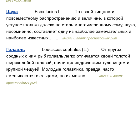
русского языка
Щука
— Esox lucius L. По своей хищности,
повсеместному распространению и величине, в которой
уступает только далеко не столь многочисленному сому, щука,
несомненно, составляет одну из наиболее замечательных и
наиболее известных… …
Жизнь и ловля пресноводных рыб
Голавль
— Leuciscus cephalus (L.) От других
сродных с ним рыб голавль легко отличается своей толстой
широколобой головой, почти цилиндрическим туловищем и
крупной чешуей. Молодые голавлики, правда, часто
смешиваются с ельцами, но их можно… …
Жизнь и ловля
пресноводных рыб