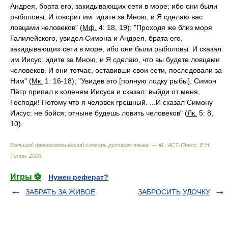
Андрея, брата его, закидывающих сети в море; ибо они были
рыболовы; И говорит им: идите за Мною, и Я сделаю вас
ловцами человеков" (
Мф.
4: 18, 19); "Проходя же близ моря
Галилейского, увидел Симона и Андрея, брата его,
закидывающих сети в море, ибо они были рыболовы. И сказал
им Иисус: идите за Мною, и Я сделаю, что вы будете ловцами
человеков. И они тотчас, оставивши свои сети, последовали за
Ним" (
Мк.
1: 16-18); "Увидев это [полную лодку рыбы], Симон
Пётр припал к коленям Иисуса и сказал: выйди от меня,
Господи! Потому что я человек грешный. ...И сказал Симону
Иисус: не бойся; отныне будешь ловить человеков" (
Лк.
5: 8,
10).
Большой фразеологический словарь русского языка. — М.: АСТ-Пресс
.
Е.Н.
Телия
.
2006
.
Игры ⚽
Нужен реферат?
ЗАБРАТЬ ЗА ЖИВОЕ
ЗАБРОСИТЬ УДОЧКУ