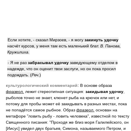
Если хотите, - сказал Мирзоев, - я могу
закинуть удочку
насчёт курсов, у меня там есть маленький блат.
В. Панова,
Кружилиха.
- Я не раз
забрасывал удочку
заведующему отделом в
надежде, что он оценит твои заслуги, но он пока просил
подождать. (
Реч.
)
культурологический комментарий:
В основе образа
фразеол.
лежит стереотипная ситуация:
закидывая удочку
,
рыболов точно не знает, клюнет рыба на крючок или нет, и
потому для пробы может её закидывать в разных местах, пока
не попадётся самое рыбное. Образ
фразеол.
основан на
метафоре "ловить рыбу - ловить человека", известной по тексту
Священного писания: "Проходя же близ моря Галилейского, он
[Иисус] увидел двух братьев, Симона, называемого Петром, и