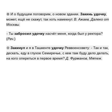
⊜ И о будущем поговорим, о новом здании.
Закинь удочку
,
может, ещё не скажут, так хоть намекнут.
В. Ажаев, Далеко от
Москвы.
- Ты
забросил удочку
насчёт меня, когда был у ректора?
(
Реч.
)
⊝
Закинул
и я в Ташкенте
удочку
Реввоенсовету: - Так и так,
дескать, еду в глухое Семиречье, с кем там буду дело делать,
на кого опереться в первое время?
Д. Фурманов, Мятеж.