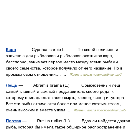
Карп
— Cyprinus carpio L. По своей величине и
значению для рыболовов и рыболовов охотников карп,
бесспорно, занимает первое место между всеми рыбами
своего семейства, которое получило от него название. Но в
промысловом отношении,… …
Жизнь и ловля пресноводных рыб
Лещь
— Abramis brama (L.) Обыкновенный лещ
самый главный и важный представитель своего рода, к
которому принадлежат также сырть, клепец, синец и густера.
Все эти рыбы отличаются более или менее сжатым телом,
очень высоким и вместе узким …
Жизнь и ловля пресноводных рыб
Плотва
— Rutilus rutilus (L.) Едва ли найдется другая
рыба, которая бы имела такое обширное распространение и